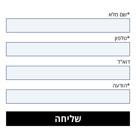
*שם מלא
*טלפון
דוא"ל
*הודעה
שליחה